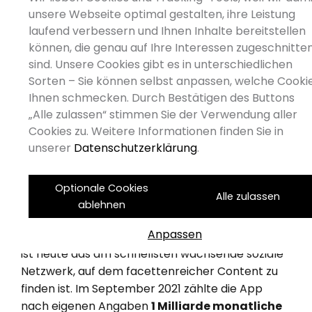
auf TikTok zu setzen
unsere Webseite optimal gestalten, ihre Leistung
laufend verbessern und Ihnen Inhalte bereitstellen
Ideen für B2B-Marketing auf TikTok
können, die genau auf Ihre Interessen zugeschnitte
Erfolgsfaktoren: So gelingt B2B-
sind. Unsere Cookies gibt es in unterschiedlichen
Marketing auf TikTok
Sorten – Sie können selbst anpassen, welche Cooki
Ihnen schmecken. Durch Bestätigen des Buttons
„Alle zulassen“ stimmen Sie der Verwendung aller
TikTok – das am schnellsten
Cookies zu. Weitere Informationen finden Sie in
wachsende soziale Netzwerk
unserer
Datenschutzerklärung
.
Die Kurzvideo-Plattform TikTok entstand 2018
aus der App Musical.ly und wird von dem
Optionale Cookies
Alle zulassen
chinesischen Konzern ByteDance betrieben. Was
ablehnen
mit sogenannten „Lip Sync“-Videos begann, in
Anpassen
denen Teenager ihre Lippen zu Musik bewegten,
ist heute das am schnellsten wachsende soziale
Netzwerk, auf dem facettenreicher Content zu
finden ist. Im September 2021 zählte die App
nach eigenen Angaben
1 Milliarde monatliche