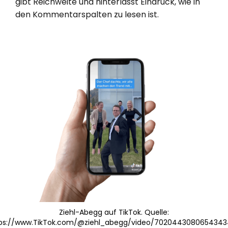
gibt Reichweite und hinterlässt Eindruck, wie in
den Kommentarspalten zu lesen ist.
Ziehl-Abegg auf TikTok. Quelle:
ps://www.TikTok.com/@ziehl_abegg/video/702044308065434