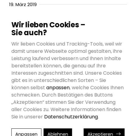
19. März 2019
Die Art und Weise, wie Menschen online nach
Wir lieben Cookies –
Informationen suchen, verändert sich.
Sie auch?
Zunehmend verwenden Menschen die
Sprachsuche auf ihren Smartphones und
Wir lieben Cookies und Tracking-Tools, weil wir
Tablets, Sprachassistenten wie Amazon Echo,
damit unsere Webseite optimal gestalten, ihre
Google Home und Apple HomePod sind auf dem
Leistung laufend verbessern und Ihnen Inhalte
Vormarsch.
bereitstellen können, die genau auf Ihre
Interessen zugeschnitten sind. Unsere Cookies
2018 nutzen bereits über 1 Milliarde Menschen
gibt es in unterschiedlichen Sorten – Sie
virtuelle Assistenten, Prognosen zufolge sollen es
können selbst
anpassen
, welche Cookies Ihnen
2021 bereits fast doppelt so viele sein. Laut
schmecken. Durch Bestätigen des Buttons
Sundar Pichai, CEO von Google, sind bereits heute
„Akzeptieren“ stimmen Sie der Verwendung
aller Cookies zu. Weitere Informationen finden
20% der Suchanfragen bei Google Sprachsuchen.
Sie in unserer
Datenschutzerklärung
.
Schätzungen zufolge sollen bis 2020 50% aller
Suchen per Sprache ausgeführt werden.
Anpassen
Ablehnen
Akzeptieren