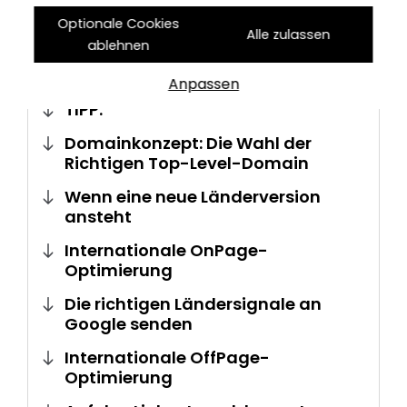
Marktanteile der Suchmaschinen
Optionale Cookies
Alle zulassen
weltweit
ablehnen
Auf die Suchbegriffe kommt es an!
Anpassen
TIPP:
Domainkonzept: Die Wahl der
Richtigen Top-Level-Domain
Wenn eine neue Länderversion
ansteht
Internationale OnPage-
Optimierung
Die richtigen Ländersignale an
Google senden
Internationale OffPage-
Optimierung