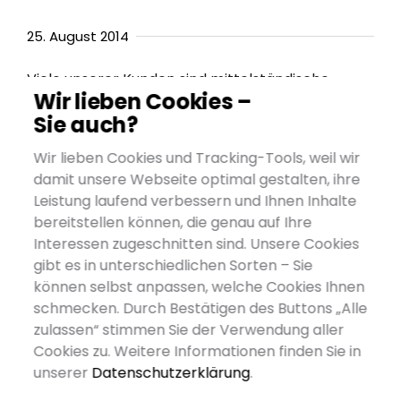
25. August 2014
Viele unserer Kunden sind mittelständische
Wir lieben Cookies –
Unternehmen mit einem starken Exportfokus.
Sie auch?
Entsprechend ist es von großer Bedeutung nicht
nur im Heimatmarkt Deutschland, sondern auch
Wir lieben Cookies und Tracking-Tools, weil wir
in den Suchmaschinen der Exportmärkte gut
damit unsere Webseite optimal gestalten, ihre
auffindbar zu sein – denn häufig müssen sich
Leistung laufend verbessern und Ihnen Inhalte
Firmen genau diesen Herausforderungen stellen.
bereitstellen können, die genau auf Ihre
Dieser Blogbeitrag soll Ihnen eine kleine
Interessen zugeschnitten sind. Unsere Cookies
Einführung geben, welche Aspekte Sie bei der
gibt es in unterschiedlichen Sorten – Sie
internationalen Suchmaschinenoptimierung
können selbst anpassen, welche Cookies Ihnen
beachten sollten, um auf den Ergebnisseiten
schmecken. Durch Bestätigen des Buttons „Alle
ganz vorne zu stehen.
zulassen“ stimmen Sie der Verwendung aller
Cookies zu. Weitere Informationen finden Sie in
unserer
Datenschutzerklärung
.
Quicklinks