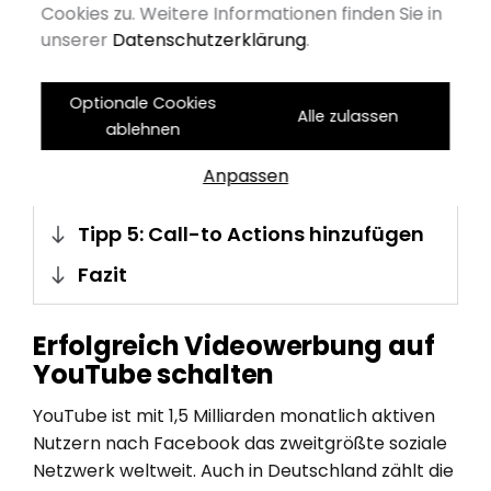
Cookies zu. Weitere Informationen finden Sie in
verschiedene Anzeigenformate
unserer
Datenschutzerklärung
.
Tipp 2: Targeting-Möglichkeiten
nutzen
Optionale Cookies
Alle zulassen
Tipp 3: Remarketing-Listen nutzen
ablehnen
Tipp 4: Überzeugende Inhalte
Anpassen
erstellen
Tipp 5: Call-to Actions hinzufügen
Fazit
Erfolgreich Videowerbung auf
YouTube schalten
YouTube ist mit 1,5 Milliarden monatlich aktiven
Nutzern nach Facebook das zweitgrößte soziale
Netzwerk weltweit. Auch in Deutschland zählt die