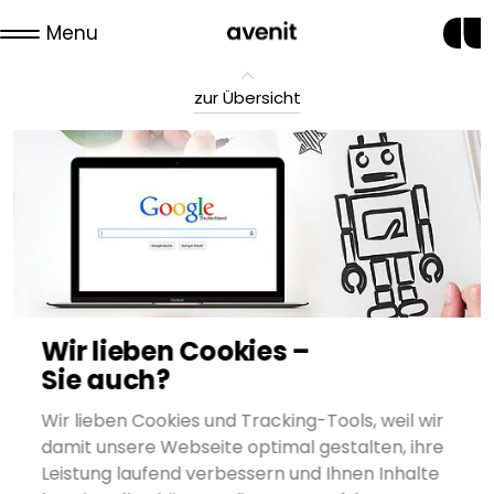
Menu
zur Übersicht
Wir lieben Cookies –
Die robots.txt - alles was Sie
Sie auch?
darüber wissen sollten
Wir lieben Cookies und Tracking-Tools, weil wir
damit unsere Webseite optimal gestalten, ihre
Lesezeit ca. 5 Min.
Leistung laufend verbessern und Ihnen Inhalte