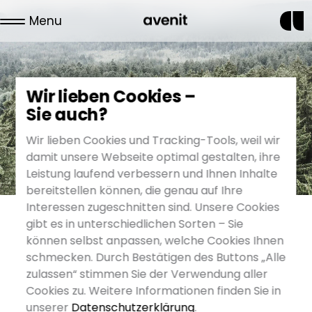
Menu
News
Wir lieben Cookies –
Sie auch?
Wir lieben Cookies und Tracking-Tools, weil wir
damit unsere Webseite optimal gestalten, ihre
Leistung laufend verbessern und Ihnen Inhalte
bereitstellen können, die genau auf Ihre
Interessen zugeschnitten sind. Unsere Cookies
gibt es in unterschiedlichen Sorten – Sie
können selbst anpassen, welche Cookies Ihnen
schmecken. Durch Bestätigen des Buttons „Alle
24. September 2019
zulassen“ stimmen Sie der Verwendung aller
Die avenit-Familie wächst weiter
Cookies zu. Weitere Informationen finden Sie in
Unser Digital Marketing Team wächst weiter. Wir
unserer
Datenschutzerklärung
.