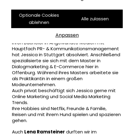
freuen uns, dass Jessica und Lena das Team ab
sofort tatkräftig unterstützen.
Optionale Cookies
Seit Anfang August dürfen wir
Jessica Kupferer
Alle zulassen
ablehnen
zu unserem Digital Marketing Team zählen. Als
Junior Digital Marketing Managerin wird sie die
Anpassen
Abteilung künftig in allen Bereichen unterstützen.
Ihren Bachelor in Angewandte Medien mit
Hauptfach PR- & Kommunikationsmanagement
hat Jessica in Stuttgart absolviert. Anschließend
spezialisierte sie sich mit dem Master in
Dialogmarketing & E-Commerce hier in
Offenburg. Während ihres Masters arbeitete sie
als Praktikantin in einem großen
Modeunternehmen.
Auch privat beschäftigt sich Jessica gerne mit
Online Marketing und Social Media Marketing
Trends.
Ihre Hobbies sind Netflix, Freunde & Familie,
Reisen und mit ihrem Hund spielen und spazieren
gehen.
Auch
Lena Ramsteiner
durften wir im