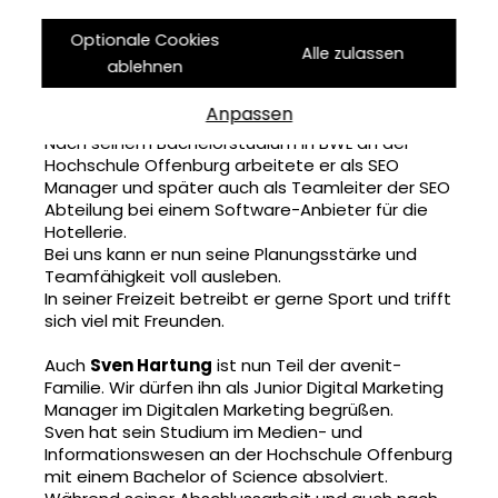
Pünktlich zur zweiten Jahreshälfte wächst die
avenit-Familie weiter. Seit diesem Monat dürfen
Optionale Cookies
Alle zulassen
wir uns über zwei neue Kollegen freuen.
ablehnen
Carsten Grünenberg
ergänzt unser Team in
Anpassen
der Projektleitung.
Nach seinem Bachelorstudium in BWL an der
Hochschule Offenburg arbeitete er als SEO
Manager und später auch als Teamleiter der SEO
Abteilung bei einem Software-Anbieter für die
Hotellerie.
Bei uns kann er nun seine Planungsstärke und
Teamfähigkeit voll ausleben.
In seiner Freizeit betreibt er gerne Sport und trifft
sich viel mit Freunden.
Auch
Sven Hartung
ist nun Teil der avenit-
Familie. Wir dürfen ihn als Junior Digital Marketing
Manager im Digitalen Marketing begrüßen.
Sven hat sein Studium im Medien- und
Informationswesen an der Hochschule Offenburg
mit einem Bachelor of Science absolviert.