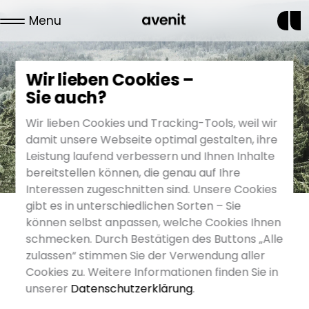
Menu
News
Wir lieben Cookies –
Sie auch?
Wir lieben Cookies und Tracking-Tools, weil wir
damit unsere Webseite optimal gestalten, ihre
Leistung laufend verbessern und Ihnen Inhalte
bereitstellen können, die genau auf Ihre
Interessen zugeschnitten sind. Unsere Cookies
gibt es in unterschiedlichen Sorten – Sie
können selbst anpassen, welche Cookies Ihnen
schmecken. Durch Bestätigen des Buttons „Alle
zulassen“ stimmen Sie der Verwendung aller
9. November 2023
Cookies zu. Weitere Informationen finden Sie in
Die avenit AG wird 23!
unserer
Datenschutzerklärung
.
Die avenit AG feiert ihr 23. Jubiläum - ein