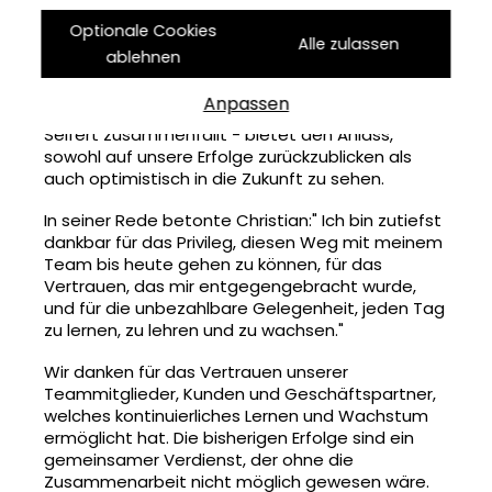
Meilenstein, der mehr als die Gründung im
November 2000 markiert.
Optionale Cookies
Alle zulassen
ablehnen
Dieser besondere Zeitpunkt des 23 jährigen
Jubiläums - der mit dem 46. Lebensjahr unseres
Anpassen
Gründers und Vorstandsvorsitzenden Christian
Seifert zusammenfällt - bietet den Anlass,
sowohl auf unsere Erfolge zurückzublicken als
auch optimistisch in die Zukunft zu sehen.
In seiner Rede betonte Christian:" Ich bin zutiefst
dankbar für das Privileg, diesen Weg mit meinem
Team bis heute gehen zu können, für das
Vertrauen, das mir entgegengebracht wurde,
und für die unbezahlbare Gelegenheit, jeden Tag
zu lernen, zu lehren und zu wachsen."
Wir danken für das Vertrauen unserer
Teammitglieder, Kunden und Geschäftspartner,
welches kontinuierliches Lernen und Wachstum
ermöglicht hat. Die bisherigen Erfolge sind ein
gemeinsamer Verdienst, der ohne die
Zusammenarbeit nicht möglich gewesen wäre.