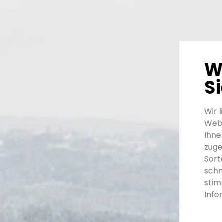
W
S
Wir 
Webs
Ihne
zuge
Sort
schm
stim
Info