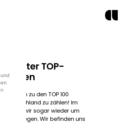
eut unter TOP-
genturen
 und
sen
en
h weiterhin zu den TOP 100
 in Deutschland zu zählen! Im
jahr sind wir sogar wieder um
e aufgestiegen. Wir befinden uns
z 74.