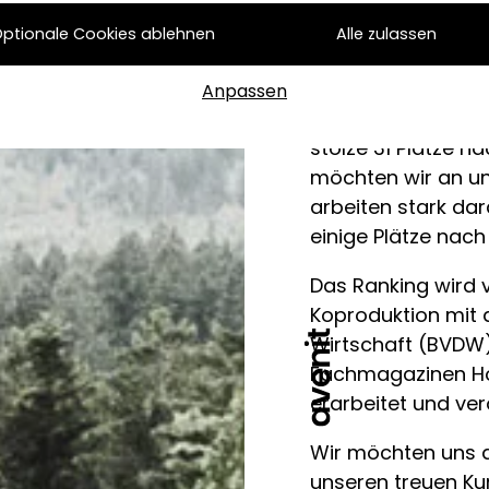
Bereits im Jahr 20
ptionale Cookies ablehnen
Alle zulassen
Ranking für die T
aufgenommen. Dama
Anpassen
gestartet und hab
stolze 31 Plätze n
möchten wir an un
arbeiten stark da
einige Plätze nach
Das Ranking wird v
Koproduktion mit
Wirtschaft (BVDW
Fachmagazinen Ho
erarbeitet und verö
Wir möchten uns an
unseren treuen Ku