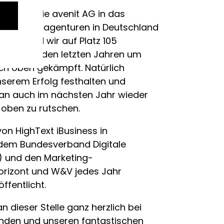
11 wurde die avenit AG in das
op-Internetagenturen in Deutschland
ls sind wir auf Platz 105
en uns in den letzten Jahren um
ach oben gekämpft. Natürlich
serem Erfolg festhalten und
ran auch im nächsten Jahr wieder
 oben zu rutschen.
on HighText iBusiness in
 dem Bundesverband Digitale
) und den Marketing-
rizont und W&V jedes Jahr
ffentlicht.
 dieser Stelle ganz herzlich bei
nden und unseren fantastischen