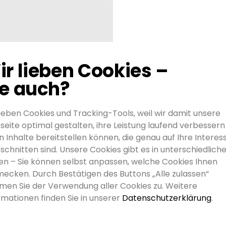
ir lieben Cookies –
ie auch?
15. Mai 2019
avenit ern
lieben Cookies und Tracking-Tools, weil wir damit unsere
Interneta
eite optimal gestalten, ihre Leistung laufend verbessern
n Inhalte bereitstellen können, die genau auf Ihre Interes
schnitten sind. Unsere Cookies gibt es in unterschiedlich
Wir sind stolz auc
en – Sie können selbst anpassen, welche Cookies Ihnen
Internetagenturen
ecken. Durch Bestätigen des Buttons „Alle zulassen“
Vergleich zum Vor
men Sie der Verwendung aller Cookies zu. Weitere
weitere drei Plätz
rmationen finden Sie in unserer
Datenschutzerklärung
.
nun somit auf Plat