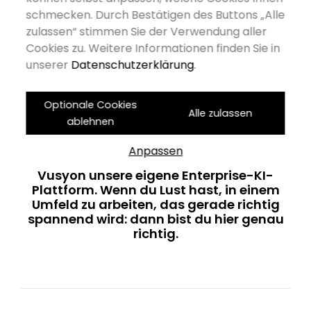
ab sofort
schmecken. Durch Bestätigen des Buttons „Alle
zulassen“ stimmen Sie der Verwendung aller
Wir sind avenit – IT-Beratung,
Cookies zu. Weitere Informationen finden Sie in
Digitalagentur und KI-Pionier aus dem
unserer
Datenschutzerklärung
.
Herzen des Schwarzwalds. Gerade
passiert bei uns ziemlich viel: Wir
entwickeln TYPO3-Lösungen und
Optionale Cookies
Alle zulassen
individuelle Software für komplexe
ablehnen
digitale Anforderungen, treiben digitale
Transformation für Unternehmen im
Anpassen
DACH-Raum voran – und bauen mit
Vusyon unsere eigene Enterprise-KI-
Plattform. Wenn du Lust hast, in einem
Umfeld zu arbeiten, das gerade richtig
spannend wird: dann bist du hier genau
richtig.