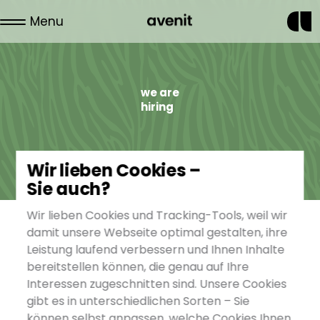
Menu
we are
hiring
Wir lieben Cookies –
Sie auch?
Wir lieben Cookies und Tracking-Tools, weil wir
zur Übersicht
damit unsere Webseite optimal gestalten, ihre
Leistung laufend verbessern und Ihnen Inhalte
TYPO3 Support-Architekt
bereitstellen können, die genau auf Ihre
Interessen zugeschnitten sind. Unsere Cookies
(w/m/d) – Gestalte mit uns die
gibt es in unterschiedlichen Sorten – Sie
digitale Zukunft
können selbst anpassen, welche Cookies Ihnen