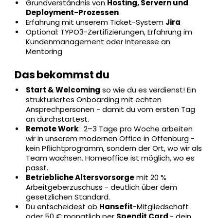
Grundverständnis von
Hosting, Servern und
Deployment-Prozessen
Erfahrung mit unserem Ticket-System
Jira
Optional: TYPO3-Zertifizierungen, Erfahrung im
Kundenmanagement oder Interesse an
Mentoring
Das bekommst du
Start & Welcoming
so wie du es verdienst! Ein
strukturiertes Onboarding mit echten
Ansprechpersonen - damit du vom ersten Tag
an durchstartest.
Remote Work
: 2–3 Tage pro Woche arbeiten
wir in unserem modernen Office in Offenburg -
kein Pflichtprogramm, sondern der Ort, wo wir als
Team wachsen. Homeoffice ist möglich, wo es
passt.
Betriebliche Altersvorsorge
mit 20 %
Arbeitgeberzuschuss - deutlich über dem
gesetzlichen Standard.
Du entscheidest ob
Hansefit
-Mitgliedschaft
oder 50 € monatlich per
Spendit Card
- dein