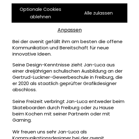
Wir feiern eine Premiere! Seit Mai ist Jan-Luca
Optionale Cookies
Ortlieb Teil des avenit-Teams und unser erster
Alle zulassen
Kommunikationsdesigner im Geschäftsfeld
ablehnen
Kreativ. Vor allem im Bereich Grafikerstellung und
-bearbeitung, aber auch für den Videoschnitt,
Anpassen
bauen wir auf seine tatkräftige Unterstützung.
Bei der avenit gefällt ihm am besten die offene
Kommunikation und Bereitschaft für neue
innovative Ideen.
Seine Design-Kenntnisse zieht Jan-Luca aus
einer dreijährigen schulischen Ausbildung an der
Gertrud-Luckner-Gewerbeschule in Freiburg, die
er 2020 als staatlich geprüfter Grafikdesigner
abschloss.
Seine Freizeit verbringt Jan-Luca entweder beim
Skateboarden durch Freiburg oder zu Hause
beim Kochen mit seiner Partnerin oder mit
Gaming.
Wir freuen uns sehr Jan-Luca als
Kommunikationsdesigner bei der avenit